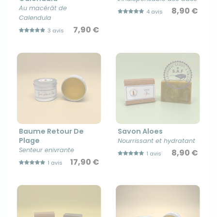
Au macérât de
8,90 €
4 avis
Calendula
7,90 €
3 avis
Baume Retour De
Savon Aloes
Plage
Nourrissant et hydratant
Senteur enivrante
8,90 €
1 avis
17,90 €
1 avis