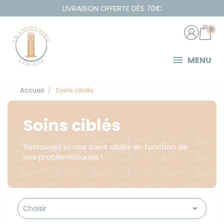
Panneau de gestion des cookies
LIVRAISON OFFERTE DÈS 70€
0
MENU
Accueil
Soins ciblés
Soins ciblés
Retrouvez ici nos soins ciblés en fonction de
vos problématiques !

Choisir