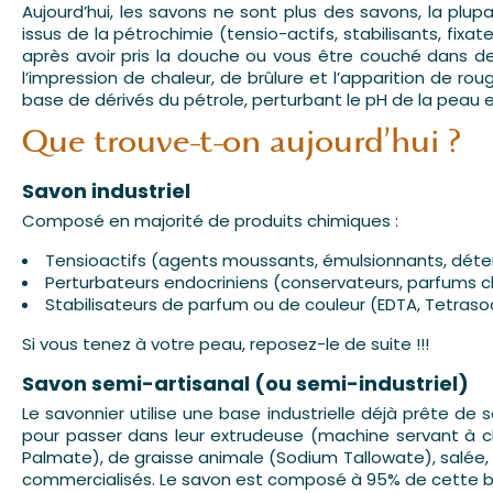
Aujourd’hui, les savons ne sont plus des savons, la pl
issus de la pétrochimie (tensio-actifs, stabilisants, fi
après avoir pris la douche ou vous être couché dans de
l’impression de chaleur, de brûlure et l’apparition de ro
base de dérivés du pétrole, perturbant le pH de la peau et
Que trouve-t-on aujourd’hui ?
Savon industriel
Composé en majorité de produits chimiques :
Tensioactifs (agents moussants, émulsionnants, déter
Perturbateurs endocriniens (conservateurs, parfums ch
Stabilisateurs de parfum ou de couleur (EDTA, Tetrasod
Si vous tenez à votre peau, reposez-le de suite !!!
Savon semi-artisanal (ou semi-industriel)
Le savonnier utilise une base industrielle déjà prête de 
pour passer dans leur extrudeuse (machine servant à ch
Palmate), de graisse animale (Sodium Tallowate), salée, ch
commercialisés. Le savon est composé à 95% de cette ba