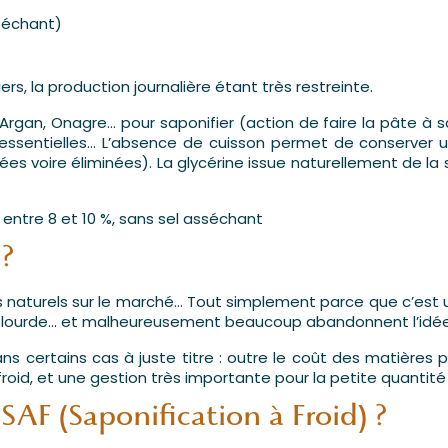
sséchant)
rs, la production journalière étant très restreinte.
té, Argan, Onagre... pour saponifier (action de faire la pât
 essentielles… L’absence de cuisson permet de conserver u
es voire éliminées). La glycérine issue naturellement de la 
 entre 8 et 10 %, sans sel asséchant
 ?
 naturels sur le marché… Tout simplement parce que c’est u
 très lourde... et malheureusement beaucoup abandonnent l’
s certains cas à juste titre : outre le coût des matières p
roid, et une gestion très importante pour la petite quantité
AF (Saponification à Froid) ?