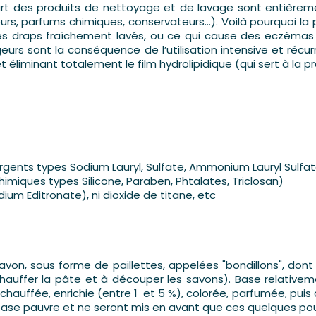
upart des produits de nettoyage et de lavage sont entièrem
xateurs, parfums chimiques, conservateurs...). Voilà pourquo
s draps fraîchement lavés, ou ce qui cause des eczémas ine
ugeurs sont la conséquence de l’utilisation intensive et ré
 éliminant totalement le film hydrolipidique (qui sert à la pr
gents types Sodium Lauryl, Sulfate, Ammonium Lauryl Sulfa
imiques types Silicone, Paraben, Phtalates, Triclosan)
ium Editronate), ni dioxide de titane, etc
savon, sous forme de paillettes, appelées "bondillons", dont 
auffer la pâte et à découper les savons). Base relativem
auffée, enrichie (entre 1 et 5 %), colorée, parfumée, puis d
se pauvre et ne seront mis en avant que ces quelques pou