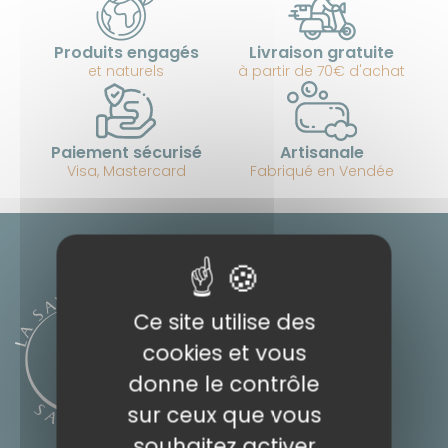
Produits engagés
Livraison gratuite
et naturels
à partir de 70€ d'achat
Paiement sécurisé
Artisanale
Visa, Mastercard
Fabriqué en Vendée
Ce site utilise des
cookies et vous
donne le contrôle
sur ceux que vous
souhaitez activer