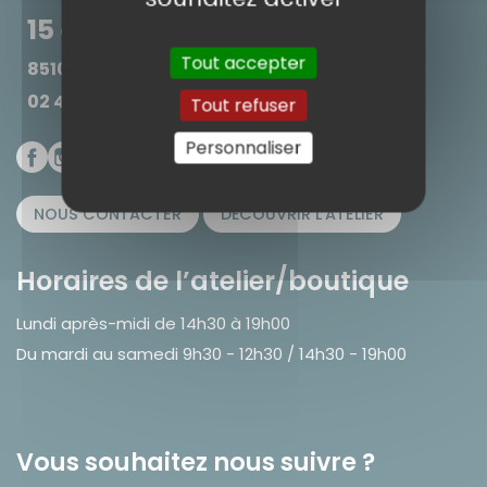
15 avenue Jean Jaurès
Tout accepter
85100 Les Sables d'Olonne
02 44 41 65 34
Tout refuser
Personnaliser
NOUS CONTACTER
DÉCOUVRIR L'ATELIER
Horaires de l’atelier/boutique
Lundi après-midi de 14h30 à 19h00
Du mardi au samedi 9h30 - 12h30 / 14h30 - 19h00
Vous souhaitez nous suivre ?