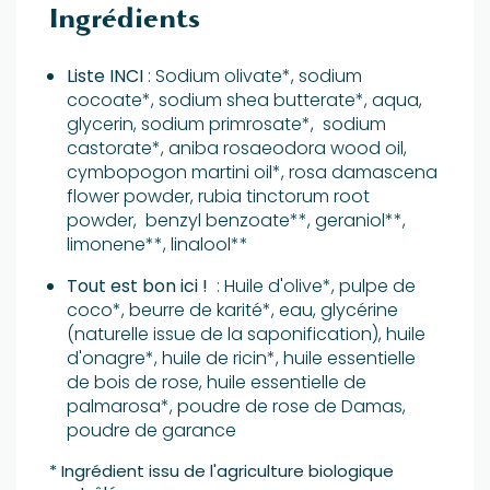
Ingrédients
Liste INCI
: Sodium olivate*, sodium
cocoate*, sodium shea butterate*, aqua,
glycerin, sodium primrosate*, sodium
castorate*, aniba rosaeodora wood oil,
cymbopogon martini oil*, rosa damascena
flower powder, rubia tinctorum root
powder, benzyl benzoate**, geraniol**,
limonene**, linalool**
Tout est bon ici !
: Huile d'olive*, pulpe de
coco*, beurre de karité*, eau, glycérine
(naturelle issue de la saponification), huile
d'onagre*, huile de ricin*, huile essentielle
de bois de rose, huile essentielle de
palmarosa*, poudre de rose de Damas,
poudre de garance
* Ingrédient issu de l'agriculture biologique