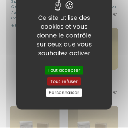
Savon Fleur De
Savon Lavandin
Calendula
L'indispensable des ados
Au macérât de
8,90 €
4 avis
Ce site utilise des
Calendula
7,90 €
cookies et vous
3 avis
donne le contrôle
sur ceux que vous
souhaitez activer
Tout accepter
Shampoing Solide
Citron
Tout refuser
Cuir chevelu irrité
11,90 €
Personnaliser
1 avis