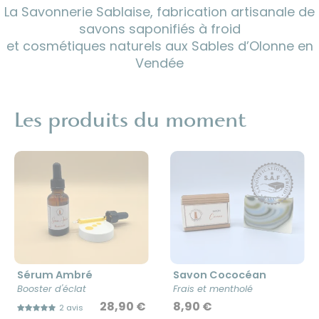
La Savonnerie Sablaise, fabrication artisanale de
savons saponifiés à froid
LA SAVONNERIE
et cosmétiques naturels aux Sables d’Olonne en
DÉCOUVRIR
Vendée
SABLAISE
Les produits du moment
1
2
3
Sérum Ambré
Savon Cococéan
Booster d'éclat
Frais et mentholé
28,90 €
8,90 €
2 avis