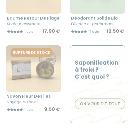
Baume Retour De Plage
Déodorant Solide Bio
Senteur enivrante
Efficace et performant
17,90 €
12,50 €
1 avis
17 avis
RUPTURE DE STOCK
Saponification
à froid ?
C’est quoi ?
Savon Fleur Des Îles
Voyage au soleil
ON VOUS DIT TOUT
9,50 €
1 avis