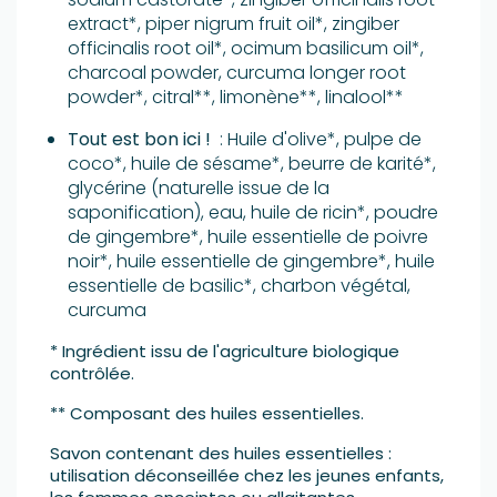
extract*, piper nigrum fruit oil*, zingiber
officinalis root oil*, ocimum basilicum oil*,
charcoal powder, curcuma longer root
powder*, citral**, limonène**, linalool**
Tout est bon ici !
: Huile d'olive*, pulpe de
coco*, huile de sésame*, beurre de karité*,
glycérine (naturelle issue de la
saponification), eau, huile de ricin*, poudre
de gingembre*, huile essentielle de poivre
noir*, huile essentielle de gingembre*, huile
essentielle de basilic*, charbon végétal,
curcuma
* Ingrédient issu de l'agriculture biologique
contrôlée.
** Composant des huiles essentielles.
Savon contenant des huiles essentielles :
utilisation déconseillée chez les jeunes enfants,