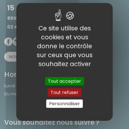
15 avenue Jean Jaurès
85100 Les Sables d'Olonne
02 44 41 65 34
Ce site utilise des
cookies et vous
donne le contrôle
sur ceux que vous
NOUS CONTACTER
DÉCOUVRIR L'ATELIER
souhaitez activer
Horaires de l’atelier/boutique
Tout accepter
Lundi après-midi de 14h30 à 19h00
Tout refuser
Du mardi au samedi 9h30 - 12h30 / 14h30 - 19h00
Personnaliser
Vous souhaitez nous suivre ?